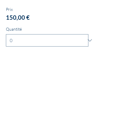
Prix
150,00 €
Quantité
Type de billet
Cotisation Membre Mecène
Plus d'info
Saisissez un prix supérieur à 200,00 €
€
Quantité